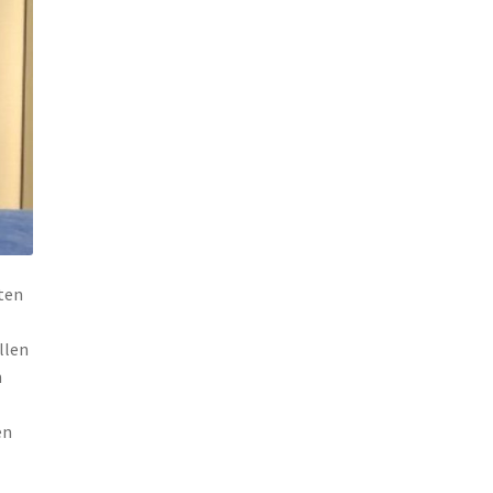
uten
llen
n
en