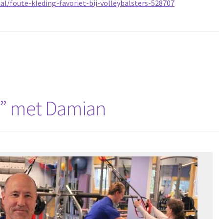
al/foute-kleding-favoriet-bij-volleybalsters-528707
t” met Damian