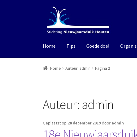
Ga
Ga
door
naar
naar
de
navigatie
inhoud
Home
Tips
Goede doel
Organis
Home
Auteur: admin
Pagina 2
Auteur:
admin
Geplaatst op
28 december 2019
door
admin
18e Nieuwjaarsdui