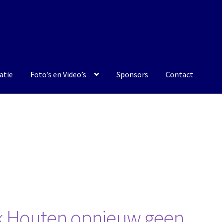
atie
Foto’s en Video’s
Sponsors
Contact
k Houten opnieuw geen