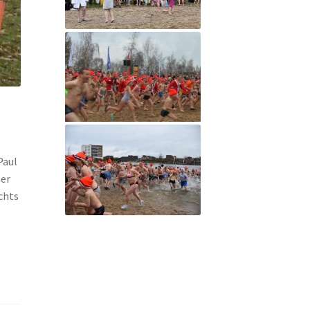
Paul
eer
chts