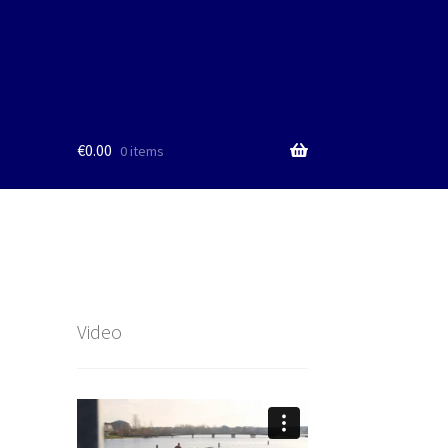
€
0.00
0 items
Video