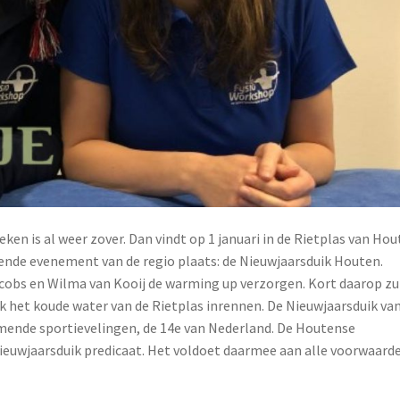
ken is al weer zover. Dan vindt op 1 januari in de Rietplas van Ho
rende evenement van de regio plaats: de Nieuwjaarsduik Houten.
acobs en Wilma van Kooij de warming up verzorgen. Kort daarop zu
k het koude water van de Rietplas inrennen. De Nieuwjaarsduik va
mende sportievelingen, de 14e van Nederland. De Houtense
euwjaarsduik predicaat. Het voldoet daarmee aan alle voorwaard