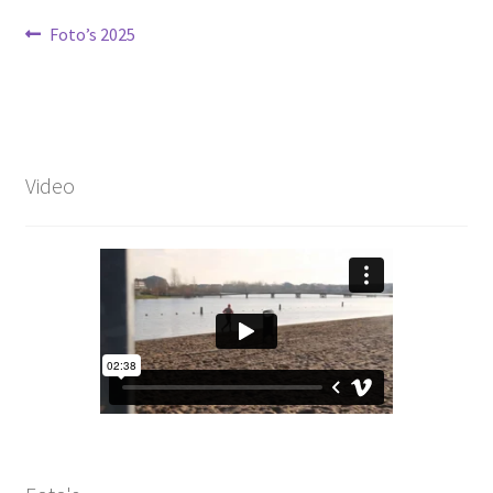
Bericht
Vorig
Foto’s 2025
bericht:
navigatie
Video