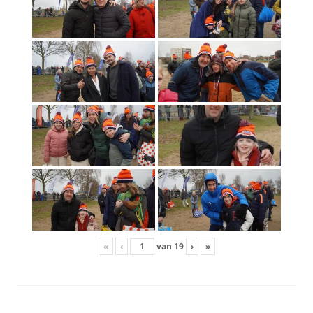
Foto’s 2009
Foto’s 2008
Foto’s 2007
Foto’s 2006
Foto’s 2005
Foto’s 2004
Foto’s 2003
«
‹
van
19
›
»
Sponsors
Contact