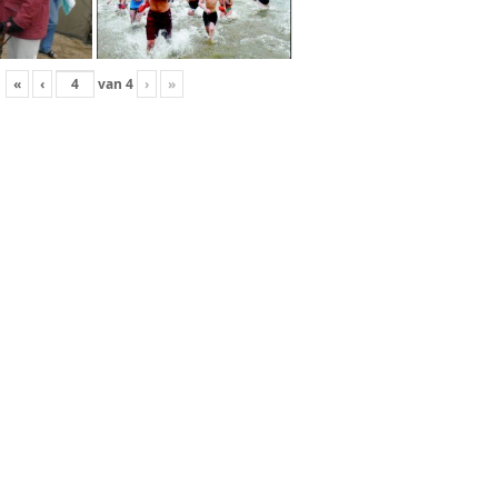
«
‹
van
4
›
»