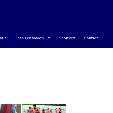
atie
Foto’s en Video’s
Sponsors
Contact