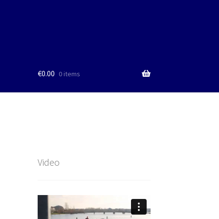
€
0.00
0 items
Video