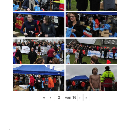
Foto’s 2009
Foto’s 2008
Foto’s 2007
Foto’s 2006
Foto’s 2005
Foto’s 2004
Foto’s 2003
«
‹
van
16
›
»
Sponsors
Contact