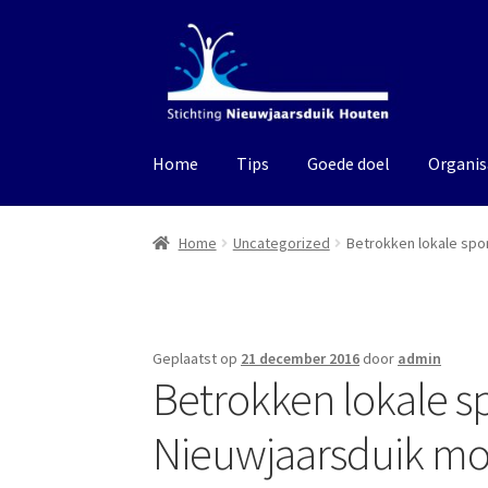
Ga
Ga
door
naar
naar
de
navigatie
inhoud
Home
Tips
Goede doel
Organis
Home
Uncategorized
Betrokken lokale spo
Geplaatst op
21 december 2016
door
admin
Betrokken lokale 
Nieuwjaarsduik mog