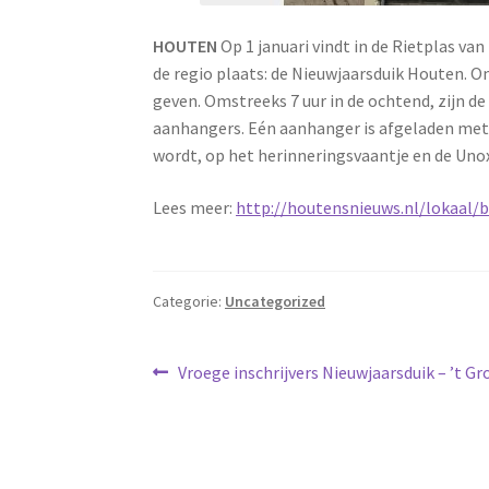
HOUTEN
Op 1 januari vindt in de Rietplas v
de regio plaats: de Nieuwjaarsduik Houten. 
geven. Omstreeks 7 uur in de ochtend, zijn de
aanhangers. Eén aanhanger is afgeladen met 
wordt, op het herinneringsvaantje en de Uno
Lees meer:
http://houtensnieuws.nl/lokaal/
Categorie:
Uncategorized
Bericht
Vorig
Vroege inschrijvers Nieuwjaarsduik – ’t Gr
bericht:
navigatie