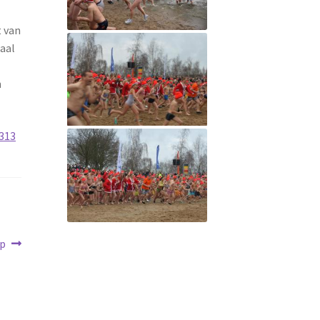
t van
naal
n
313
op