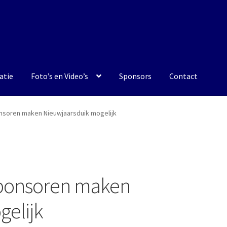
atie
Foto’s en Video’s
Sponsors
Contact
nsoren maken Nieuwjaarsduik mogelijk
sponsoren maken
elijk