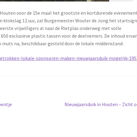
an Houten voor de 15e maal het grootste en kortdurende evenemen
Om klokslag 12 uur, zal Burgemeester Wouter de Jong het startsig
 eerste vrijwilligers al naar de Rietplas onderweg met volle
650 exclusieve plastic tassen voor de deelnemers. De inhoud erva
x muts na, beschikbaar gesteld door de lokale middenstand.
betrokken-lokale-sponsoren-maken-nieuwjaarsduik-mogelijk-195
Volgend
oentje
Nieuwjaarsduik in Houten – Zicht 
bericht: