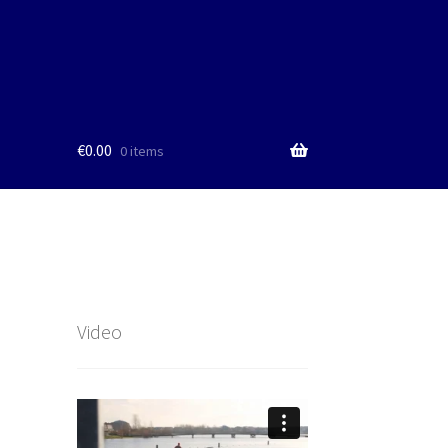
€
0.00
0 items
Video