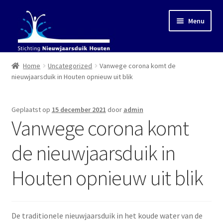
Ga
Ga
Menu
door
naar
naar
de
navigatie
inhoud
Home
Home
Uncategorized
Vanwege corona komt de
nieuwjaarsduik in Houten opnieuw uit blik
Tips
Geplaatst op
15 december 2021
door
admin
Goede doel
Vanwege corona komt
Organisatie
de nieuwjaarsduik in
Subme
Houten opnieuw uit blik
Foto’s en Video’s
uitvou
Sponsors
De traditionele nieuwjaarsduik in het koude water van de
Contact