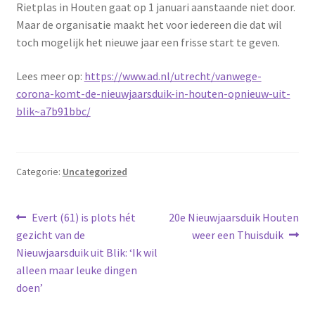
Rietplas in Houten gaat op 1 januari aanstaande niet door.
Maar de organisatie maakt het voor iedereen die dat wil
toch mogelijk het nieuwe jaar een frisse start te geven.
Lees meer op:
https://www.ad.nl/utrecht/vanwege-
corona-komt-de-nieuwjaarsduik-in-houten-opnieuw-uit-
blik~a7b91bbc/
Categorie:
Uncategorized
Bericht
Vorig
Volgend
Evert (61) is plots hét
20e Nieuwjaarsduik Houten
bericht:
bericht:
gezicht van de
weer een Thuisduik
navigatie
Nieuwjaarsduik uit Blik: ‘Ik wil
alleen maar leuke dingen
doen’